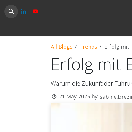
SKIP TO CONTENT
Home
Science
Solutions
Tests
CA
All Blogs
Trends
Erfolg mit
Erfolg mit
Warum die Zukunft der Führun
21 May 2025
by
sabine.brezi